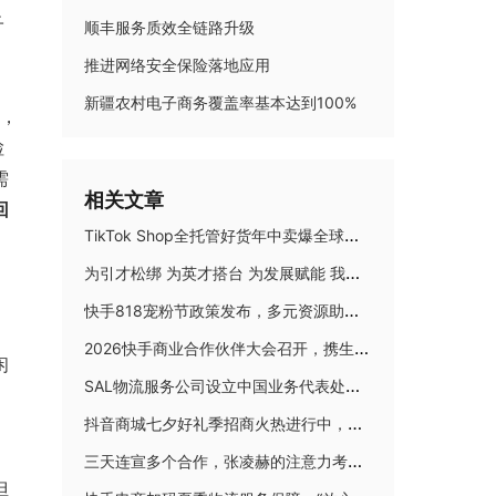
子
顺丰服务质效全链路升级
推进网络安全保险落地应用
新疆农村电子商务覆盖率基本达到100%
同，
检
需
相关文章
回
TikTok Shop全托管好货年中卖爆全球！优商优品案例精选特辑发布
为引才松绑 为英才搭台 为发展赋能 我省“人才新政”含金量有多高
快手818宠粉节政策发布，多元资源助力商达大促生意爆发
2026快手商业合作伙伴大会召开，携生态伙伴并肩奔赴新增长
闲
SAL物流服务公司设立中国业务代表处，携手TAM Group强化在华布局
抖音商城七夕好礼季招商火热进行中，爆单攻略轻松解锁！
三天连宣多个合作，张凌赫的注意力考题，淘宝闪购怎么答？
但