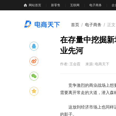
网站首页
新零售
互联网
电子商务
企
首页
/
电子商务
/
正文
在存量中挖掘新
业先河
作者: 王会霞
来源: 电商天下
竞争激烈的商业战场上想要
需要离开常走的大道，潜入森
这放到经济市场上也同样适
的影子。