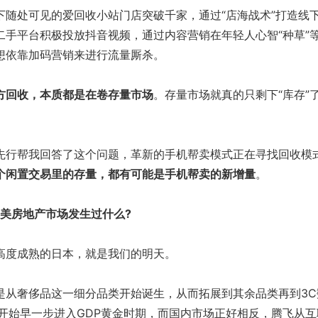
处可见的爱回收小站门店突破千家，通过“店海战术”打造线
二手平台积极投放抖音视频，通过内容营销在年轻人心智“种草”
想依靠加码营销来进行流量厮杀。
方回收，本质都是在卷存量市场
。存量市场就真的只剩下“库存”
行帮我回答了这个问题，革新的手机帮卖模式正在寻找回收模
个闲置交易里的存量，都有可能是手机帮卖的新增量
。
欧美房地产市场发生过什么?
度成熟的日本，就是我们的明天。
奢侈品这一细分品类开始诞生，从而拓展到其余品类再到3C
开始早一步进入GDP黄金时期，而国内市场正好相反，腾飞从互