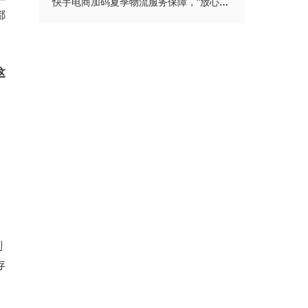
快手电商加码夏季物流服务保障，“放心购”与“极速达”双线升级
都
这
则
存