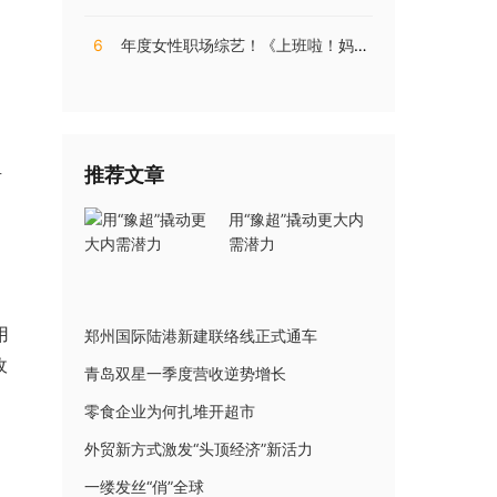
6
年度女性职场综艺！《上班啦！妈妈》第二季揭秘直播电商内幕
推荐文章
有
用“豫超”撬动更大内
需潜力
用
郑州国际陆港新建联络线正式通车
收
青岛双星一季度营收逆势增长
零食企业为何扎堆开超市
外贸新方式激发“头顶经济”新活力
一缕发丝“俏”全球