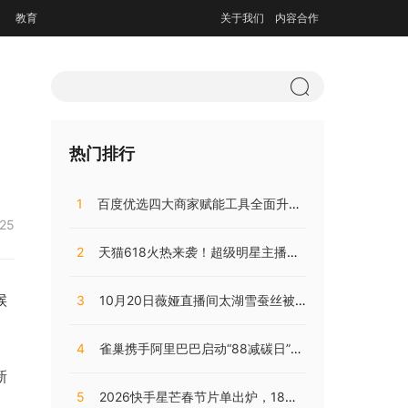
教育
关于我们
内容合作
热门排行
1
百度优选四大商家赋能工具全面升级，持续助推商家降本增效
:25
2
天猫618火热来袭！超级明星主播阵容，共同助阵预售直播盛典
候
3
10月20日薇娅直播间太湖雪蚕丝被直播开售，开局大卖销量火爆!
4
雀巢携手阿里巴巴启动“88减碳日”，兴起咖啡低碳消费之风
新
5
2026快手星芒春节片单出炉，18部精品短剧陪伴老铁们过个戏瘾年