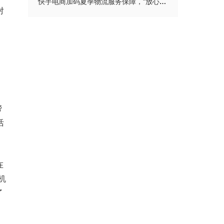
快手电商加码夏季物流服务保障，“放心购”与“极速达”双线升级
对
。
帮
活
在
机
了