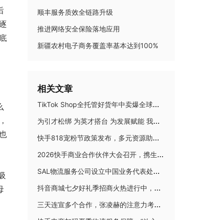
后
顺丰服务质效全链路升级
逐
推进网络安全保险落地应用
底
新疆农村电子商务覆盖率基本达到100%
相关文章
TikTok Shop全托管好货年中卖爆全球！优商优品案例精选特辑发布
么
，
为引才松绑 为英才搭台 为发展赋能 我省“人才新政”含金量有多高
也
快手818宠粉节政策发布，多元资源助力商达大促生意爆发
2026快手商业合作伙伴大会召开，携生态伙伴并肩奔赴新增长
SAL物流服务公司设立中国业务代表处，携手TAM Group强化在华布局
吸
抖音商城七夕好礼季招商火热进行中，爆单攻略轻松解锁！
母
三天连宣多个合作，张凌赫的注意力考题，淘宝闪购怎么答？