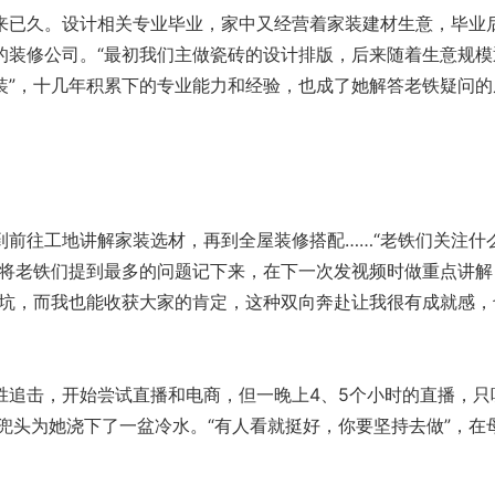
已久。设计相关专业毕业，家中又经营着家装建材生意，毕业
的装修公司。“最初我们主做瓷砖的设计排版，后来随着生意规模
装”，十几年积累下的专业能力和经验，也成了她解答老铁疑问的
往工地讲解家装选材，再到全屋装修搭配……“老铁们关注什
会将老铁们提到最多的问题记下来，在下一次发视频时做重点讲解
避坑，而我也能收获大家的肯定，这种双向奔赴让我很有成就感，
击，开始尝试直播和电商，但一晚上4、5个小时的直播，只
兜头为她浇下了一盆冷水。“有人看就挺好，你要坚持去做”，在
。