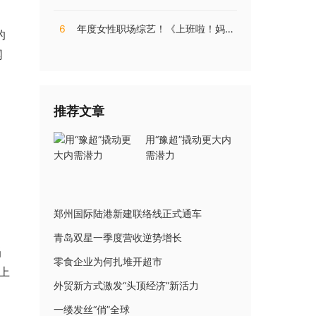
，
6
年度女性职场综艺！《上班啦！妈妈》第二季揭秘直播电商内幕
的
网
推荐文章
用“豫超”撬动更大内
需潜力
郑州国际陆港新建联络线正式通车
青岛双星一季度营收逆势增长
当
零食企业为何扎堆开超市
上
外贸新方式激发“头顶经济”新活力
一缕发丝“俏”全球