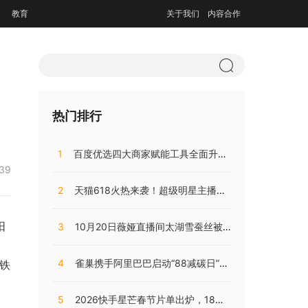
教育
关于我们
内容合作
热门排行
1
百度优选四大商家赋能工具全面升级，持续助推商家降本增效
:39
2
天猫618火热来袭！超级明星主播阵容，共同助阵预售直播盛典
阳
3
10月20日薇娅直播间太湖雪蚕丝被直播开售，开局大卖销量火爆!
，
4
雀巢携手阿里巴巴启动“88减碳日”，兴起咖啡低碳消费之风
铁
5
2026快手星芒春节片单出炉，18部精品短剧陪伴老铁们过个戏瘾年