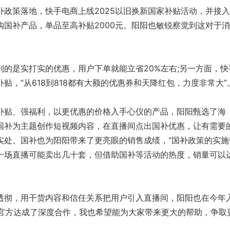
策落地，快手电商上线2025以旧换新国家补贴活动，并接入
购国补产品，单品至高补贴2000元。阳阳也敏锐察觉到这对于
是实打实的优惠，用户下单就能立省20%左右;另一方面，快
贴，“从618到818都有大额的优惠券和天降红包，力度非常大”
贴、强福利，以更优惠的价格入手心仪的产品，阳阳甄选了海
国补为主题创作短视频内容，在直播间点出国补优惠，让有需要
实处。国补也为阳阳带来了更亮眼的销售成绩，“国补政策的实施
一场直播可能卖出几十套，但借助国补等活动的热度，销量可以
彻，用干货内容和信任关系把用户引入直播间，阳阳也在今年
和官方达成了深度合作，我也希望能为大家带来更大的帮助，争取