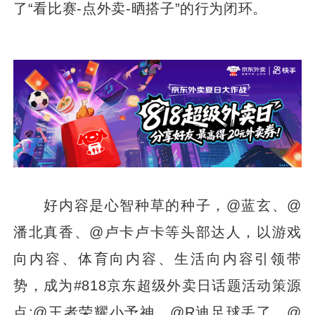
了“看比赛-点外卖-晒搭子”的行为闭环。
好内容是心智种草的种子，@蓝玄、@
潘北真香、@卢卡卢卡等头部达人，以游戏
向内容、体育向内容、生活向内容引领带
势，成为#818京东超级外卖日话题活动策源
点;@王者荣耀小予神、@R迪足球丢了、@