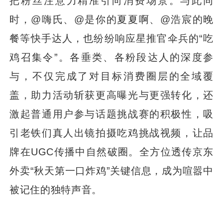
把粉丝注意力精准引向消费场景。与此同
时，@嗨氏、@是你的夏夏啊、@浩宸的晚
餐等快手达人，也纷纷响应星推官伞兵的“吃
鸡召集令”。各垂类、各粉段达人的深度参
与，不仅完成了对目标消费圈层的全域覆
盖，助力活动斩获更高曝光与更强转化，还
激起普通用户参与话题挑战赛的积极性，吸
引老铁们真人出镜拍摄吃鸡挑战视频，让品
牌在UGC传播中自然破圈。全方位透传京东
外卖“秋天第一口炸鸡”关键信息，成为喧嚣中
被记住的独特声音。