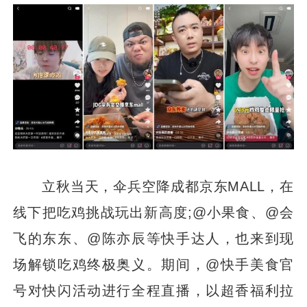
立秋当天，伞兵空降成都京东MALL，在
线下把吃鸡挑战玩出新高度;@小果食、@会
飞的东东、@陈亦辰等快手达人，也来到现
场解锁吃鸡终极奥义。期间，@快手美食官
号对快闪活动进行全程直播，以超香福利拉