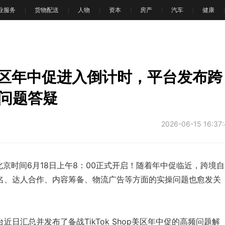
业服务
货物配送
人物
资本
房产
汽车
健康
hop美区年中促进入倒计时，平台发布跨
频问题答疑
2026-06-15 16:37
促将于北京时间6月18日上午8：00正式开启！随着年中促临近，跨境
报名、达人合作、内容筹备、物流广告等方面的实操问题也愈发关
日汇总并发布了备战TikTok Shop美区年中促的高频问题解