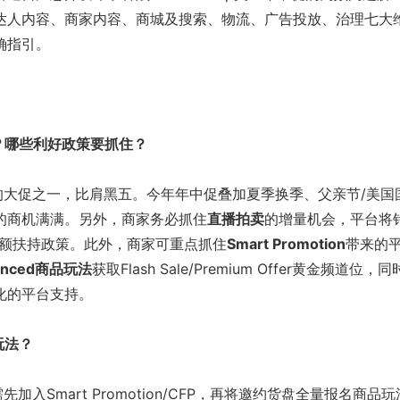
达人内容、商家内容、商城及搜索、物流、广告投放、治理七大
确指引。
？哪些利好政策要抓住？
的大促之一，比肩黑五。今年年中促叠加夏季换季、父亲节/美国
的商机满满。另外，商家务必抓住
直播拍卖
的增量机会，平台将
大额扶持政策。此外，商家可重点抓住
Smart Promotion
带来的
nced
商品玩法
获取Flash Sale/Premium Offer黄金频道位，同
化的平台支持。
玩法？
入Smart Promotion/CFP，再将邀约货盘全量报名商品玩