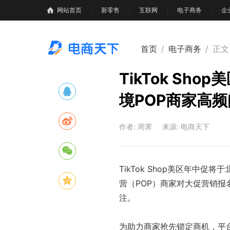
网站首页
新零售
互联网
电子商务
企
首页
/
电子商务
/
正文
TikTok S
境POP商家高
作者: 周霁
来源: 电商天下
TikTok Shop美区年中
营（POP）商家对大促营销
注。
为助力商家抢先锁定商机，平台近