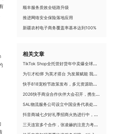
有
顺丰服务质效全链路升级
报
推进网络安全保险落地应用
新疆农村电子商务覆盖率基本达到100%
相关文章
参
TikTok Shop全托管好货年中卖爆全球！优商优品案例精选特辑发布
约
为引才松绑 为英才搭台 为发展赋能 我省“人才新政”含金量有多高
快手818宠粉节政策发布，多元资源助力商达大促生意爆发
2026快手商业合作伙伴大会召开，携生态伙伴并肩奔赴新增长
SAL物流服务公司设立中国业务代表处，携手TAM Group强化在华布局
抖音商城七夕好礼季招商火热进行中，爆单攻略轻松解锁！
的
三天连宣多个合作，张凌赫的注意力考题，淘宝闪购怎么答？
筛