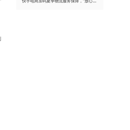
快手电商加码夏季物流服务保障，“放心购”与“极速达”双线升级
刚