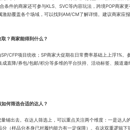
ed）。符合条件的商家还可参与KLS、SVC等内容玩法，跨境POP商家更
属激励覆盖各个场域，可以找到AM/CM了解详情。建议商家应
收取？商家能得到什么？
SP/CFP项目统收；SP商家大促期在日常费率基础上上浮1%。
成直降/券包/包邮/积分等多维的平台扶持、活动标签、频道邀
该如何筛选合适的达人？
把量铺出去。在达人筛选上，可以重点关注两个维度：一是达人
品分（样品分本身已对履约能力有一定保障）。在这双重逻辑下