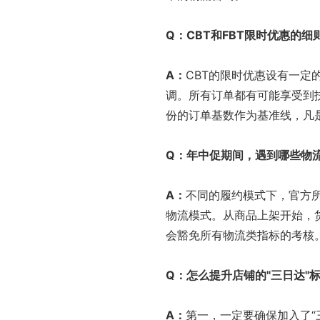
Q
：
CBT
和
FBT
限时优惠的细
A
：
CBT的限时优惠设有一定
调。所有订单都有可能享受到
份的订单基数作为基准线，凡
Q
：年中促期间，遇到哪些物
A
：
不同的履约模式下，官方所
物流模式。从商品上架开始，
会豁免所有物流类指标的考核
Q
：怎么提升店铺的
"
三日达
"
A
：
第一，一定要确保加入了“