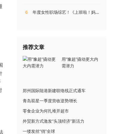
维
6
年度女性职场综艺！《上班啦！妈妈》第二季揭秘直播电商内幕
推荐文章
用“豫超”撬动更大内
国
需潜力
针
平
时
郑州国际陆港新建联络线正式通车
青岛双星一季度营收逆势增长
零食企业为何扎堆开超市
外贸新方式激发“头顶经济”新活力
一缕发丝“俏”全球
法