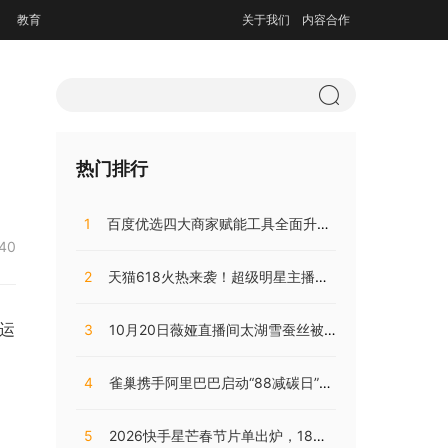
教育
关于我们
内容合作
热门排行
1
百度优选四大商家赋能工具全面升级，持续助推商家降本增效
:40
2
天猫618火热来袭！超级明星主播阵容，共同助阵预售直播盛典
自运
3
10月20日薇娅直播间太湖雪蚕丝被直播开售，开局大卖销量火爆!
4
雀巢携手阿里巴巴启动“88减碳日”，兴起咖啡低碳消费之风
5
2026快手星芒春节片单出炉，18部精品短剧陪伴老铁们过个戏瘾年