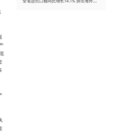
全省进出口额同比增长14.1% 拼出海外新市场
落
现
产
现
套
多
产
执
能