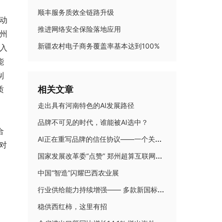
顺丰服务质效全链路升级
动
推进网络安全保险落地应用
苏州
新疆农村电子商务覆盖率基本达到100%
入
能
制
质
相关文章
走出具有河南特色的AI发展路径
品牌不可见的时代，谁能被AI选中？
合
AI正在重写品牌的信任协议——一个关于"品牌可见度"的新命题
对
国家发展改革委“点赞” 郑州超算互联网核心节点再出圈
。
中国“智造”闪耀巴西农业展
行业供给能力持续增强—— 多款新国标电动自行车集中亮相
稳供西红柿，这里有招