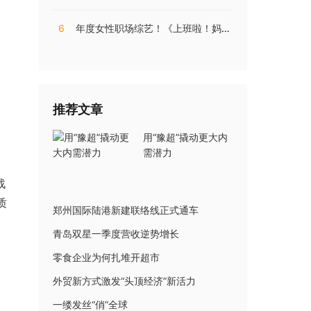
6
年度女性职场综艺！《上班啦！妈妈》第二季揭秘直播电商内幕
推荐文章
用“豫超”撬动更大内
需潜力
战
质
郑州国际陆港新建联络线正式通车
青岛双星一季度营收逆势增长
零食企业为何扎堆开超市
外贸新方式激发“头顶经济”新活力
一缕发丝“俏”全球