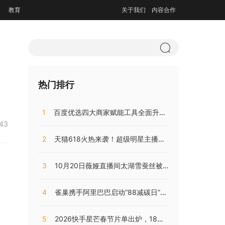
教育
关于我们
内容合作
热门排行
1
百度优选四大商家赋能工具全面升级，持续助推商家降本增效
:43
2
天猫618火热来袭！超级明星主播阵容，共同助阵预售直播盛典
3
10月20日薇娅直播间太湖雪蚕丝被直播开售，开局大卖销量火爆!
4
雀巢携手阿里巴巴启动“88减碳日”，兴起咖啡低碳消费之风
5
2026快手星芒春节片单出炉，18部精品短剧陪伴老铁们过个戏瘾年