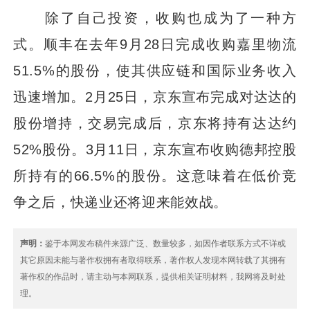
除了自己投资，收购也成为了一种方
式。顺丰在去年9月28日完成收购嘉里物流
51.5%的股份，使其供应链和国际业务收入
迅速增加。2月25日，京东宣布完成对达达的
股份增持，交易完成后，京东将持有达达约
52%股份。3月11日，京东宣布收购德邦控股
所持有的66.5%的股份。这意味着在低价竞
争之后，快递业还将迎来能效战。
声明：
鉴于本网发布稿件来源广泛、数量较多，如因作者联系方式不详或
其它原因未能与著作权拥有者取得联系，著作权人发现本网转载了其拥有
著作权的作品时，请主动与本网联系，提供相关证明材料，我网将及时处
理。