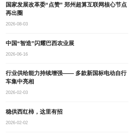
国家发展改革委“点赞” 郑州超算互联网核心节点
再出圈
2026-08-03
中国“智造”闪耀巴西农业展
2026-06-16
行业供给能力持续增强—— 多款新国标电动自行
车集中亮相
2026-02-03
稳供西红柿，这里有招
2026-02-02