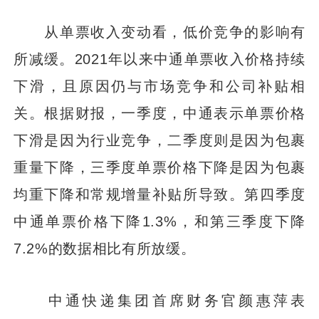
从单票收入变动看，低价竞争的影响有
所减缓。2021年以来中通单票收入价格持续
下滑，且原因仍与市场竞争和公司补贴相
关。根据财报，一季度，中通表示单票价格
下滑是因为行业竞争，二季度则是因为包裹
重量下降，三季度单票价格下降是因为包裹
均重下降和常规增量补贴所导致。第四季度
中通单票价格下降1.3%，和第三季度下降
7.2%的数据相比有所放缓。
中通快递集团首席财务官颜惠萍表