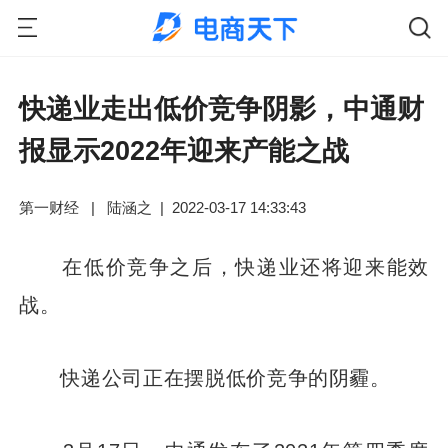
快递业走出低价竞争阴影，中通财
报显示2022年迎来产能之战
第一财经
|
陆涵之
|
2022-03-17 14:33:43
在低价竞争之后，快递业还将迎来能效
战。
快递公司正在摆脱低价竞争的阴霾。