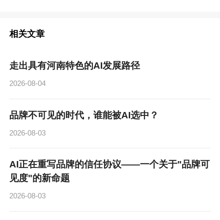
相关文章
走出具有河南特色的AI发展路径
2026-08-04
品牌不可见的时代，谁能被AI选中？
2026-08-03
AI正在重写品牌的信任协议——一个关于"品牌可
见度"的新命题
2026-08-03