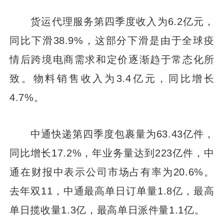
货运代理服务第四季度收入为6.2亿元，
同比下滑38.9%，这部分下滑是由于全球疫
情后跨境电商需求和定价逐渐趋于常态化所
致。物料销售收入为3.4亿元，同比增长
4.7%。
中通快递第四季度包裹量为63.43亿件，
同比增长17.2%，年业务量达到223亿件，中
通在财报中表示公司市场占有率为20.6%。
去年双11，中通最高单日订单量1.8亿，最高
单日揽收量1.3亿，最高单日派件量1.1亿。