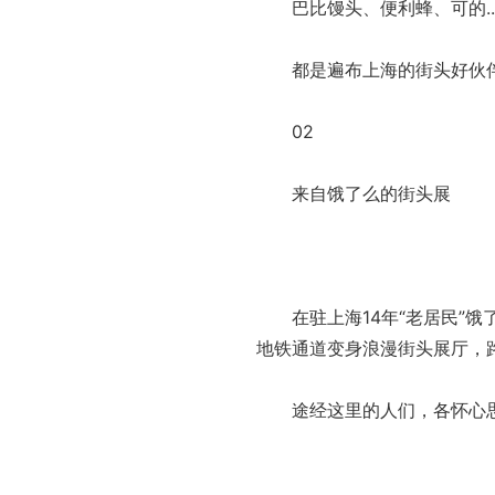
巴比馒头、便利蜂、可的..
都是遍布上海的街头好伙
02
来自饿了么的街头展
在驻上海14年“老居民”饿
地铁通道变身浪漫街头展厅，
途经这里的人们，各怀心