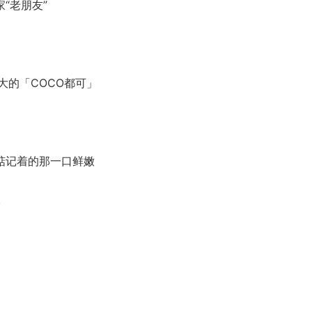
“老朋友”
的「COCO都可」
记着的那一口鲜嫩
!