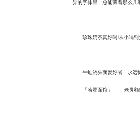
异的字体里，总能藏着那么几家
珍珠奶茶真好喝!从小喝到大
牛蛙浇头面爱好者，永远惦
「哈灵面馆」—— 老灵额