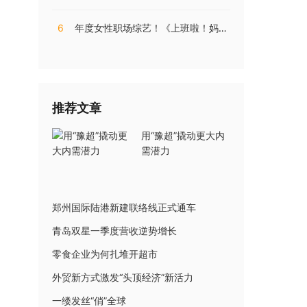
6
年度女性职场综艺！《上班啦！妈妈》第二季揭秘直播电商内幕
推荐文章
用“豫超”撬动更大内
需潜力
郑州国际陆港新建联络线正式通车
青岛双星一季度营收逆势增长
零食企业为何扎堆开超市
外贸新方式激发“头顶经济”新活力
一缕发丝“俏”全球