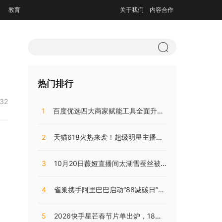
教育
关于我们
内容合作
热门排行
:32
1
百度优选四大商家赋能工具全面升级，持续助推商家降本增效
2
天猫618火热来袭！超级明星主播阵容，共同助阵预售直播盛典
3
10月20日薇娅直播间太湖雪蚕丝被直播开售，开局大卖销量火爆!
4
雀巢携手阿里巴巴启动“88减碳日”，兴起咖啡低碳消费之风
5
2026快手星芒春节片单出炉，18部精品短剧陪伴老铁们过个戏瘾年