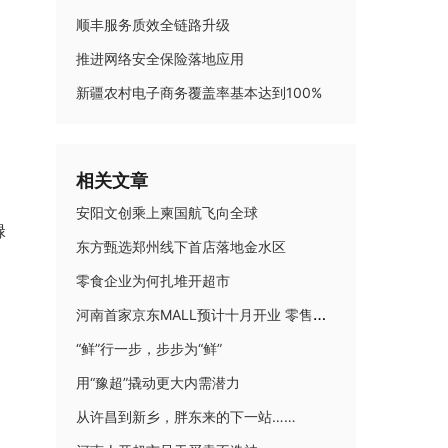
顺丰服务质效全链路升级
推进网络安全保险落地应用
新疆农村电子商务覆盖率基本达到100%
相关文章
安阳文创乘上柬国航飞向全球
碌
东方甄选郑州线下首店落地金水区
零食企业为何扎堆开超市
河南首家京东MALL预计十月开业 零售新玩家激活市场新动能
“鲜”行一步，步步为“鲜”
用“豫超”撬动更大内需潜力
从许昌到新乡，胖东来的下一站……