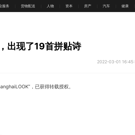
业服务
货物配送
人物
资本
房产
汽车
健康
，出现了19首拼贴诗
2022-03-01 16:45
ghaiLOOK”，已获得转载授权。