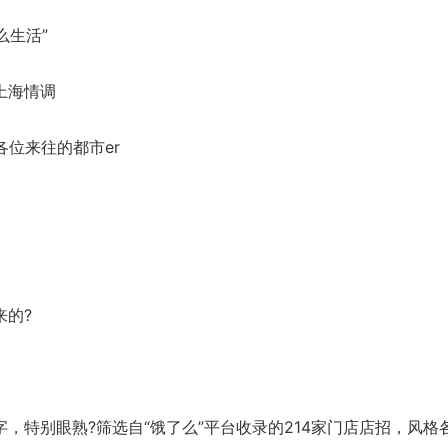
么生活”
上海情调
位来往的都市er
的?
特别眼熟?筛选自“饿了么”平台收录的214家门店店招，风格