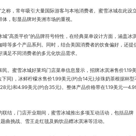
之称，常年吸引大量国际游客与本地消费者。蜜雪冰城在此设
群体，彰显品牌对美洲市场的重视。
“高质平价”的品牌符号特性，在经典菜单设计方面，涵盖冰
咖啡等多个产品系列。同时，结合美国消费者的饮食偏好，还提
好满足不同消费者的多元化饮品需求。
。蜜雪冰城好莱坞门店菜单信息显示，招牌冰淇淋售价1.19
下同)，冰鲜柠檬水售价1.99美元(约合14元);珍珠奶茶根据杯型
8元)和4.99美元(约合35元)。整体产品价格带在1.19美元—4.9
联结，门店开业期间，蜜雪冰城推出多项互动活动，包括品牌
城主题曲挑战、雪王走红毯及购饮品赠冰淇淋等活动。