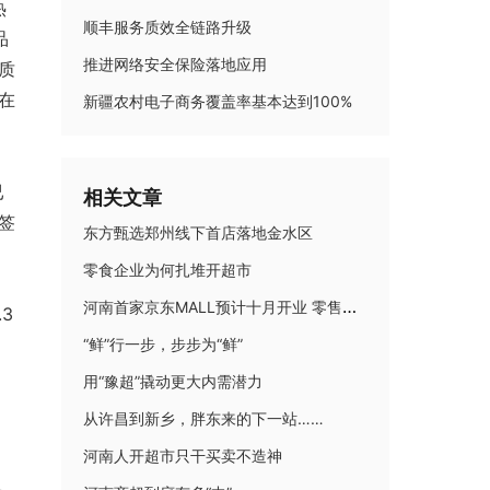
热
顺丰服务质效全链路升级
品
推进网络安全保险落地应用
质
在
新疆农村电子商务覆盖率基本达到100%
已
相关文章
签
东方甄选郑州线下首店落地金水区
零食企业为何扎堆开超市
河南首家京东MALL预计十月开业 零售新玩家激活市场新动能
3
“鲜”行一步，步步为“鲜”
用“豫超”撬动更大内需潜力
从许昌到新乡，胖东来的下一站……
河南人开超市只干买卖不造神