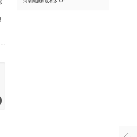
河南商超到底有多“中”
张
理