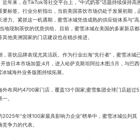
来，在TikTok等社交平台上，“中式奶茶”话题持续保持高
重要标签。行业分析指出，当前美国茶饮市场仍处于发展初期，
长潜力。紧抓这一机遇期，蜜雪冰城凭借成熟的供应链体系与“高
了当地现制茶饮的优质供给。目前，蜜雪冰城在美国的多家新店都
等其他美洲国家的门店建设也在稳步推进。
茶饮品牌表现尤其活跃。作为行业出海“先行者”，蜜雪冰城
开放日本市场加盟;4月，进入哈萨克斯坦阿拉木图;5月，与巴西
雪冰城海外业务版图持续拓展。
局约4700家门店，覆盖13个国家;蜜雪集团全球门店超过5.
第一。
25年“全球100家最具影响力企业”榜单中，蜜雪冰城位列其
场竞争力的代表。