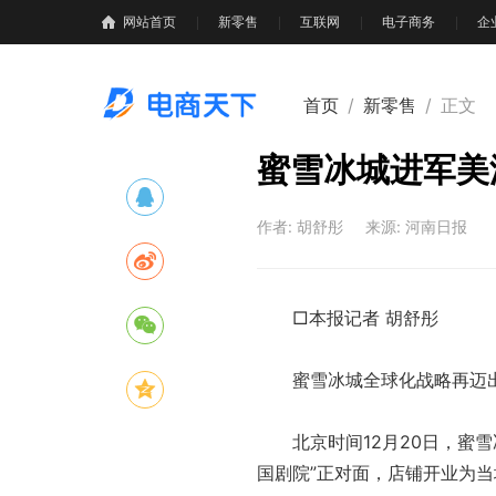
网站首页
新零售
互联网
电子商务
企
首页
/
新零售
/
正文
蜜雪冰城进军美
作者: 胡舒彤
来源: 河南日报
□本报记者 胡舒彤
蜜雪冰城全球化战略再迈出
北京时间12月20日，蜜雪
国剧院”正对面，店铺开业为当