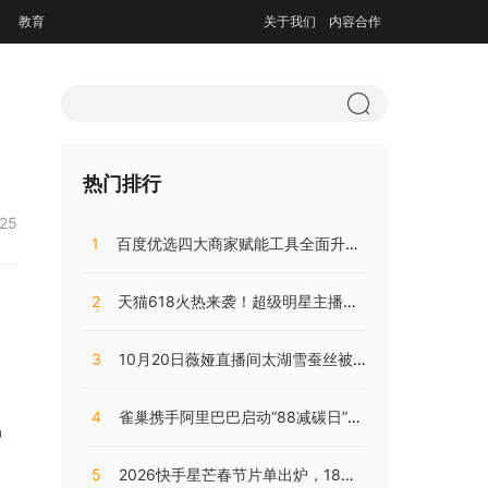
教育
关于我们
内容合作
热门排行
:25
1
百度优选四大商家赋能工具全面升级，持续助推商家降本增效
2
天猫618火热来袭！超级明星主播阵容，共同助阵预售直播盛典
3
10月20日薇娅直播间太湖雪蚕丝被直播开售，开局大卖销量火爆!
4
雀巢携手阿里巴巴启动“88减碳日”，兴起咖啡低碳消费之风
中
5
2026快手星芒春节片单出炉，18部精品短剧陪伴老铁们过个戏瘾年