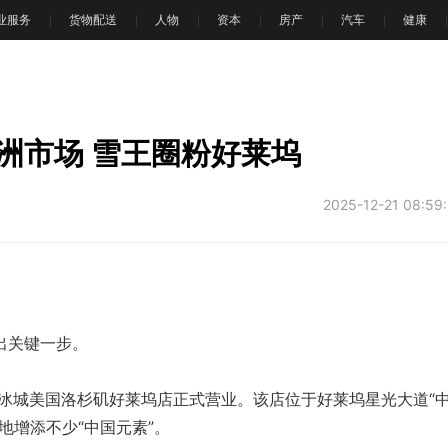
业服务
货物配送
人物
资本
房产
汽车
健康
洲市场 雪王圈粉好莱坞
2025-12-21 08:59
关键一步。
冰城美国洛杉矶好莱坞店正式营业。该店位于好莱坞星光大道“
地增添不少“中国元素”。