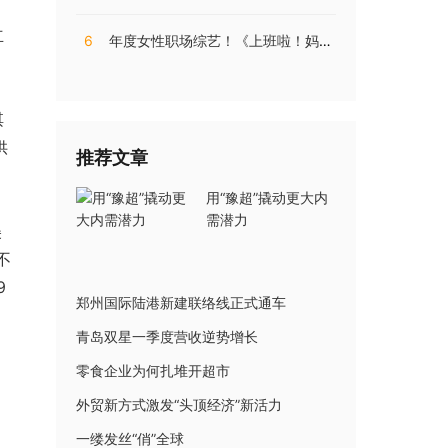
立
6
年度女性职场综艺！《上班啦！妈妈》第二季揭秘直播电商内幕
淇
供
推荐文章
用“豫超”撬动更大内
需潜力
美
不
9
郑州国际陆港新建联络线正式通车
青岛双星一季度营收逆势增长
零食企业为何扎堆开超市
外贸新方式激发“头顶经济”新活力
一缕发丝“俏”全球