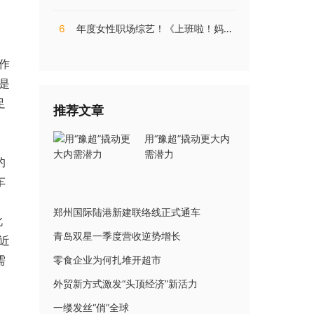
6
年度女性职场综艺！《上班啦！妈妈》第二季揭秘直播电商内幕
作
是
足
推荐文章
用“豫超”撬动更大内
需潜力
的
车
，
郑州国际陆港新建联络线正式通车
此
青岛双星一季度营收逆势增长
近
需
零食企业为何扎堆开超市
外贸新方式激发“头顶经济”新活力
一缕发丝“俏”全球