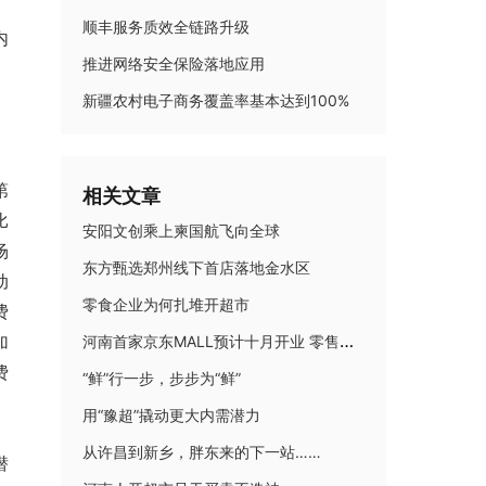
、
顺丰服务质效全链路升级
内
推进网络安全保险落地应用
新疆农村电子商务覆盖率基本达到100%
第
相关文章
比
安阳文创乘上柬国航飞向全球
场
东方甄选郑州线下首店落地金水区
动
零食企业为何扎堆开超市
费
河南首家京东MALL预计十月开业 零售新玩家激活市场新动能
加
费
“鲜”行一步，步步为“鲜”
用“豫超”撬动更大内需潜力
从许昌到新乡，胖东来的下一站……
潜