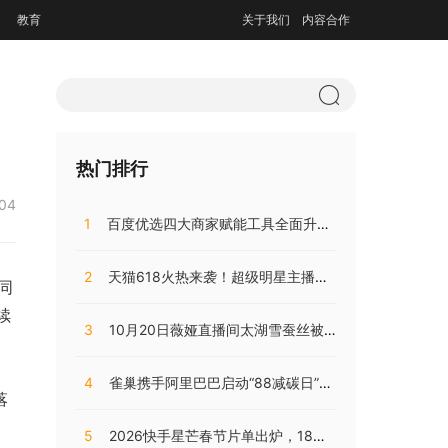
教育
关于我们
内容合作
热门排行
:04
1
百度优选四大商家赋能工具全面升级，持续助推商家降本增效
2
天猫618火热来袭！超级明星主播阵容，共同助阵预售直播盛典
同
续
3
10月20日薇娅直播间太湖雪蚕丝被直播开售，开局大卖销量火爆!
4
雀巢携手阿里巴巴启动“88减碳日”，兴起咖啡低碳消费之风
落
5
2026快手星芒春节片单出炉，18部精品短剧陪伴老铁们过个戏瘾年