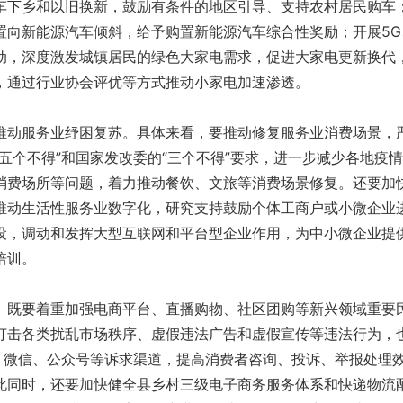
车下乡和以旧换新，鼓励有条件的地区引导、支持农村居民购车
置向新能源汽车倾斜，给予购置新能源汽车综合性奖励；开展5G
动，深度激发城镇居民的绿色大家电需求，促进大家电更新换代
，通过行业协会评优等方式推动小家电加速渗透。
动服务业纾困复苏。具体来看，要推动修复服务业消费场景，
五个不得”和国家发改委的“三个不得”要求，进一步减少各地疫
消费场所等问题，着力推动餐饮、文旅等消费场景修复。还要加
推动生活性服务业数字化，研究支持鼓励个体工商户或小微企业
设，调动和发挥大型互联网和平台型企业作用，为中小微企业提
培训。
既要着重加强电商平台、直播购物、社区团购等新兴领域重要
打击各类扰乱市场秩序、虚假违法广告和虚假宣传等违法行为，
络、微信、公众号等诉求渠道，提高消费者咨询、投诉、举报处理
此同时，还要加快健全县乡村三级电子商务服务体系和快递物流