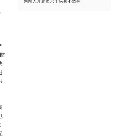
河南人开超市只干买卖不造神
；
、
，
严
情防
快
进
供
民
也
效
配