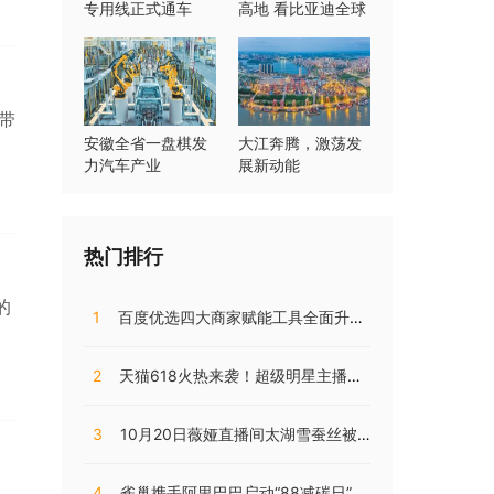
专用线正式通车
高地 看比亚迪全球
最大连片基地如何
加速跑
带
安徽全省一盘棋发
大江奔腾，激荡发
力汽车产业
展新动能
热门排行
的
1
百度优选四大商家赋能工具全面升级，持续助推商家降本增效
2
天猫618火热来袭！超级明星主播阵容，共同助阵预售直播盛典
3
10月20日薇娅直播间太湖雪蚕丝被直播开售，开局大卖销量火爆!
4
雀巢携手阿里巴巴启动“88减碳日”，兴起咖啡低碳消费之风