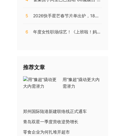
5
2026快手星芒春节片单出炉，18部精品短剧陪伴老铁们过个戏瘾年
6
年度女性职场综艺！《上班啦！妈妈》第二季揭秘直播电商内幕
推荐文章
用“豫超”撬动更大内
需潜力
郑州国际陆港新建联络线正式通车
青岛双星一季度营收逆势增长
零食企业为何扎堆开超市