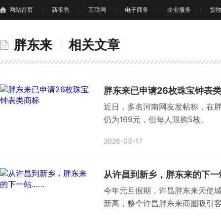
网站首页
新零售
互联网
电子商务
企业服务
货
胖东来
相关文章
胖东来已申请26枚珠宝钟表
近日，多名河南网友发帖称，在胖
仍为169元，但每人限购5枚。
2026-03-17
从许昌到新乡，胖东来的下一
今年元旦假期，许昌胖东来天使城
新高，整个许昌胖东来商圈吸引客