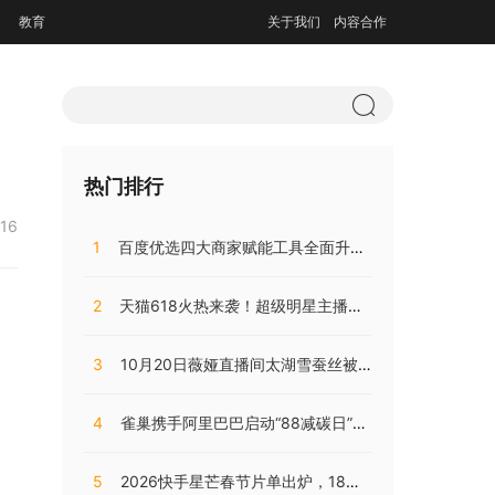
教育
关于我们
内容合作
热门排行
:16
1
百度优选四大商家赋能工具全面升级，持续助推商家降本增效
2
天猫618火热来袭！超级明星主播阵容，共同助阵预售直播盛典
3
10月20日薇娅直播间太湖雪蚕丝被直播开售，开局大卖销量火爆!
4
雀巢携手阿里巴巴启动“88减碳日”，兴起咖啡低碳消费之风
5
2026快手星芒春节片单出炉，18部精品短剧陪伴老铁们过个戏瘾年