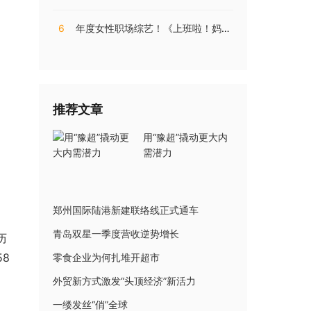
6
年度女性职场综艺！《上班啦！妈妈》第二季揭秘直播电商内幕
推荐文章
用“豫超”撬动更大内
需潜力
郑州国际陆港新建联络线正式通车
青岛双星一季度营收逆势增长
历
8
零食企业为何扎堆开超市
外贸新方式激发“头顶经济”新活力
一缕发丝“俏”全球