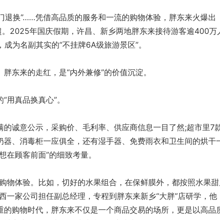
门退换”……凭借高品质的服务和一流的购物体验，胖东来火爆出
超。2025年国庆假期，许昌、新乡两地胖东来接待游客逾400万
，成为名副其实的“不挂牌6A级旅游景区”。
东来的走红，是“内外兼修”的价值沉淀。
用真品换真心”。
诚意公示，采购价、毛利率、供应商信息一目了然;超市里7
奶器、消毒柜一应俱全，还有湿手器、免费雨衣和卫生间的烘干
想在顾客前面”的细致考量。
物体验。比如，切好的水果组合，在保鲜膜外，都按照水果甜
西一家公司担任副总经理，专程到胖东来新乡“大胖”店研学，他
重的购物时代，胖东来不仅是一个商品交易的场所，更是以高品