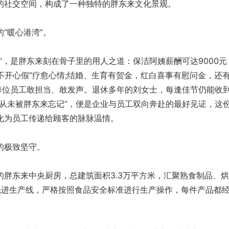
的社交空间，构成了一种独特的胖东来文化景观。
“暖心港湾”。
，是胖东来刻在骨子里的用人之道：保洁阿姨薪酬可达9000元
“不开心假”疗愈心情;结婚、生育有贺金，红白喜事有慰问金，还
让每位员工敢担当、敢发声。退休多年的刘女士，每逢佳节仍能收
“从未被胖东来忘记”，便是企业与员工双向奔赴的最好见证，这
化为员工传递给顾客的脉脉温情。
极致坚守。
东来中央厨房，总建筑面积3.3万平方米，汇聚熟食制品、烘
先进生产线，严格按照食品安全标准进行生产操作，每件产品都