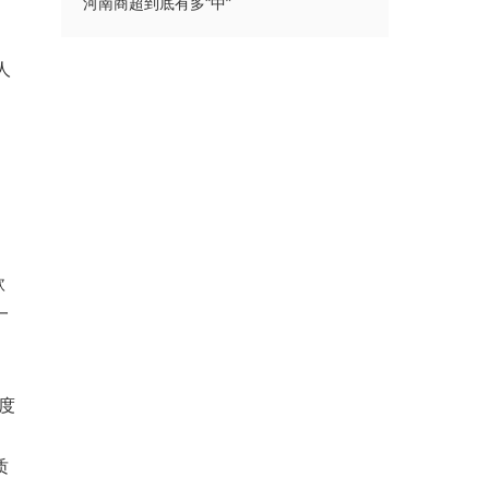
河南商超到底有多“中”
人
款
一
度
质