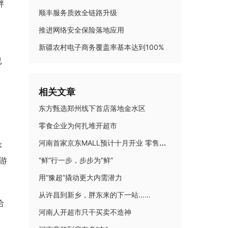
胖
顺丰服务质效全链路升级
推进网络安全保险落地应用
新疆农村电子商务覆盖率基本达到100%
已
相关文章
东方甄选郑州线下首店落地金水区
零食企业为何扎堆开超市
河南首家京东MALL预计十月开业 零售新玩家激活市场新动能
序
游
“鲜”行一步，步步为“鲜”
用“豫超”撬动更大内需潜力
从许昌到新乡，胖东来的下一站……
给
河南人开超市只干买卖不造神