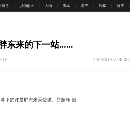
业服务
货物配送
人物
资本
房产
汽车
健康
胖东来的下一站……
南日报
2026-01-07 09:06
夜幕下的许昌胖东来天使城。吕超峰 摄