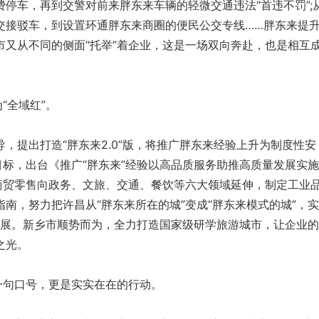
车，再到交警对前来胖东来车辆的轻微交通违法“首违不罚”;
交接驳车，到设置环通胖东来商圈的便民公交专线……胖东来提
市又从不同的侧面“托举”着企业，这是一场双向奔赴，也是相互
“全域红”。
提出打造“胖东来2.0”版，将推广胖东来经验上升为制度性安
目标，出台《推广“胖东来”经验以高品质服务助推高质量发展实
从商贸零售向政务、文旅、交通、餐饮等六大领域延伸，制定工业
南，努力把许昌从“胖东来所在的城”变成“胖东来模式的城”，
”拓展。新乡市顺势而为，全力打造国家级研学旅游城市，让企业
之光。
句口号，更是实实在在的行动。