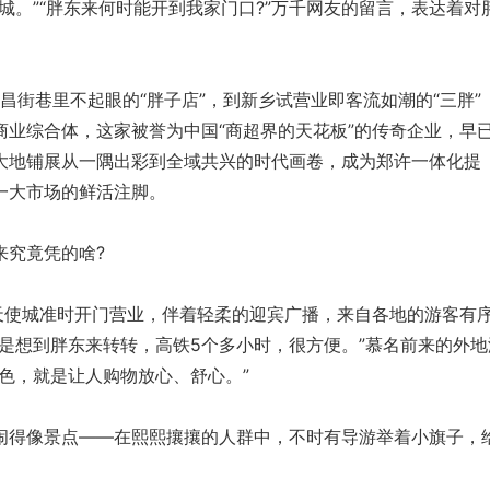
。”“胖东来何时能开到我家门口?”万千网友的留言，表达着对
街巷里不起眼的“胖子店”，到新乡试营业即客流如潮的“三胖”
商业综合体，这家被誉为中国“商超界的天花板”的传奇企业，早
大地铺展从一隅出彩到全域共兴的时代画卷，成为郑许一体化提
一大市场的鲜活注脚。
究竟凭的啥?
天使城准时开门营业，伴着轻柔的迎宾广播，来自各地的游客有
是想到胖东来转转，高铁5个多小时，很方便。”慕名前来的外地
色，就是让人购物放心、舒心。”
得像景点——在熙熙攘攘的人群中，不时有导游举着小旗子，
。