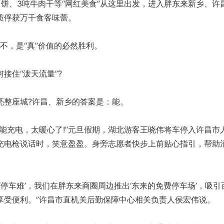
、3吨牛肉干等“网红美食”从这里出发，进入胖东来新乡、许
质俘获万千食客味蕾。
，是“真”价值的必然胜利。
住“泼天流量”?
整座城?许昌、新乡的答案是：能。
充电，太暖心了!”元旦假期，湖北游客王晓伟将车停入许昌市
充电枪说话时，笑意盈盈。身旁志愿者快步上前贴心指引，帮助
车难’，我们在胖东来商圈周边推出‘东来的免费停车场’，吸引
享受便利。”许昌市直机关后勤保障中心相关负责人侯宏伟说。