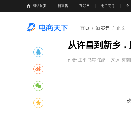
网站首页
新零售
互联网
电子商务
企
首页
/
新零售
/
正文
从许昌到新乡，
作者: 王平 马涛 任娜
来源: 河