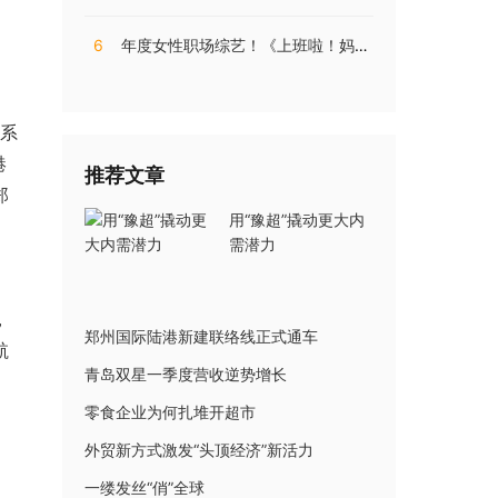
6
年度女性职场综艺！《上班啦！妈妈》第二季揭秘直播电商内幕
系
港
推荐文章
郑
用“豫超”撬动更大内
需潜力
，
郑州国际陆港新建联络线正式通车
航
青岛双星一季度营收逆势增长
零食企业为何扎堆开超市
外贸新方式激发“头顶经济”新活力
一缕发丝“俏”全球