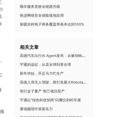
正
顺丰服务质效全链路升级
小
推进网络安全保险落地应用
民
年
新疆农村电子商务覆盖率基本达到100%
相关文章
，
高德汽车出行AI Agent发布：从被动响应到主动理解，智能座舱迈入AI Native时代
湛。
宇通的远征：从卖全球到誉全球
新年伊始，开足马力忙生产
三
高德入局无人驾驶，将打造最大Robotaxi聚合平台
喜
智行盒子量产 智己项目投产
宇通以“绿色科技矩阵”闪耀比利时车展
赛场频现中原新实力
孺