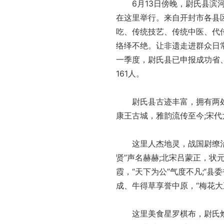
6月13日傍晚，尉氏县滨河广
在这里举行。来自开封市各县
吃、传统技艺、传统中医、代
络绎不绝。让非遗走进群众日
一季度，尉氏县已申报成功省
161人。
尉氏县古迹丰富，拥有两处
康王古城，雅韵流传至今;宋
这里人杰地灵，战国尉缭治军
贤”声名赫赫;北宋吕蒙正，状
霞，“天下为公”气度不凡;“
成、牛得草享誉中原，“梅花大
这里美食星罗棋布，尉氏烩面