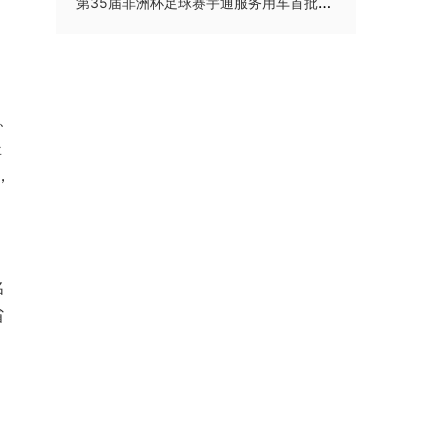
第35届非洲杯足球赛宇通服务用车首批交付
、
坚
，
名
省