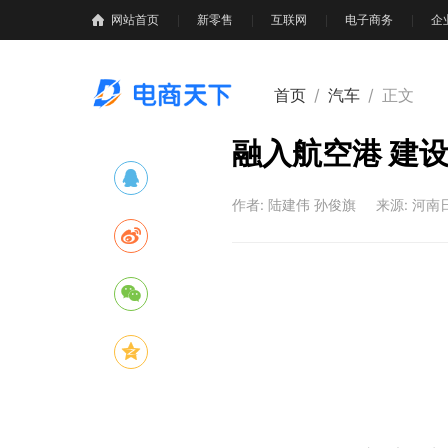
网站首页
新零售
互联网
电子商务
企
首页
/
汽车
/
正文
融入航空港 建
作者: 陆建伟 孙俊旗
来源: 河南