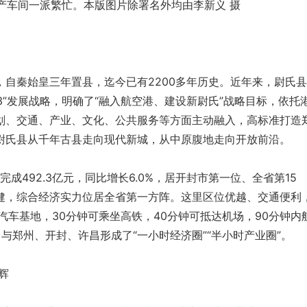
产车间一派繁忙。本版图片除署名外均由李新义 摄
秦始皇三年置县，迄今已有2200多年历史。近年来，尉氏县
1533”发展战略，明确了“融入航空港、建设新尉氏”战略目标，依托
划、交通、产业、文化、公共服务等方面主动融入，高标准打造
尉氏县从千年古县走向现代新城，从中原腹地走向开放前沿。
成492.3亿元，同比增长6.0%，居开封市第一位、全省第15
健，综合经济实力位居全省第一方阵。这里区位优越、交通便利
汽车基地，30分钟可乘坐高铁，40分钟可抵达机场，90分钟内
，与郑州、开封、许昌形成了“一小时经济圈”“半小时产业圈”。
辉