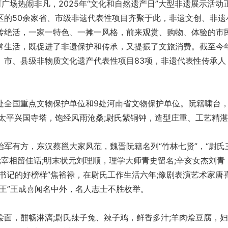
场热闹非凡，2025年“文化和自然遗产日”大型非遗展示活动
区的50余家省、市级非遗代表性项目齐聚于此，非遗文创、非遗
传绝活，一家一特色、一摊一风格，前来观赏、购物、体验的市
常生活，既促进了非遗保护和传承，又提振了文旅消费。截至今
、市、县级非物质文化遗产代表性项目83项，非遗代表性传承人
全国重点文物保护单位和9处河南省文物保护单位。阮籍啸台
代太平兴国寺塔，饱经风雨沧桑;尉氏紫铜钟，造型庄重、工艺精
有方，东汉蔡邕大家风范，魏晋阮籍名列“竹林七贤”，“尉氏
元宰相留佳话;明末状元刘理顺，理学大师青史留名;辛亥女杰刘青
县委书记的好榜样”焦裕禄，在尉氏工作生活六年;豫剧表演艺术家唐
王”王成喜闻名中外，名人志士不胜枚举。
，酣畅淋漓;尉氏辣子兔、辣子鸡，鲜香多汁;羊肉烩豆腐，妇