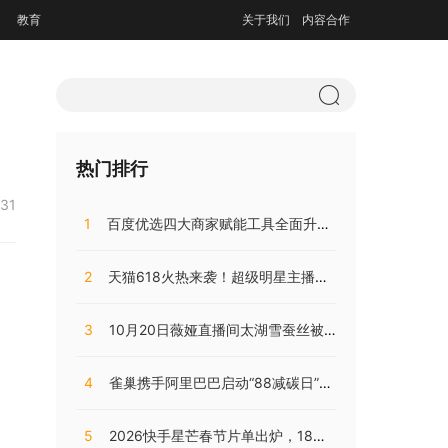
教育
关于我们
内容合作
热门排行
:31
1
百度优选四大商家赋能工具全面升级，持续助推商家降本增效
2
天猫618火热来袭！超级明星主播阵容，共同助阵预售直播盛典
3
10月20日薇娅直播间太湖雪蚕丝被直播开售，开局大卖销量火爆!
4
雀巢携手阿里巴巴启动“88减碳日”，兴起咖啡低碳消费之风
5
2026快手星芒春节片单出炉，18部精品短剧陪伴老铁们过个戏瘾年