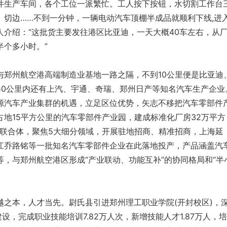
生产车间，各个工位一派繁忙。工人按下按钮，水切割工作台
、切边……不到一分钟，一辆电动汽车顶棚半成品就顺利下线,进
人介绍：“这批货主要发往港区比亚迪，一天大概40车左右，从
半个多小时。”
州航空港高端制造业基地一路之隔，不到10公里便是比亚迪
50公里内还有上汽、宇通、奇瑞、郑州日产等知名汽车生产企业
源汽车产业集群的机遇，立足区位优势，矢志不移把汽车零部件
地15平方公里的汽车零部件产业园，建成标准化厂房32万平方
”联合体，聚焦5大细分领域，开展驻地招商、精准招商，上海延
江乔路铭等一批知名汽车零部件企业在此落地投产，产品涵盖汽
，与郑州航空港区形成“产业联动、功能互补”的协同格局和“半
本，人才当先。尉氏县引进郑州理工职业学院(开封校区)，
设，完成职业技能培训7.82万人次，新增技能人才1.87万人，