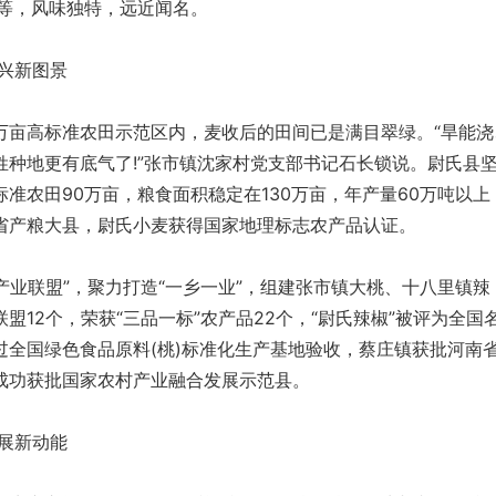
条等，风味独特，远近闻名。
兴新图景
高标准农田示范区内，麦收后的田间已是满目翠绿。“旱能浇
姓种地更有底气了!”张市镇沈家村党支部书记石长锁说。尉氏县
准农田90万亩，粮食面积稳定在130万亩，年产量60万吨以上
省产粮大县，尉氏小麦获得国家地理标志农产品认证。
业联盟”，聚力打造“一乡一业”，组建张市镇大桃、十八里镇辣
盟12个，荣获“三品一标”农产品22个，“尉氏辣椒”被评为全国
过全国绿色食品原料(桃)标准化生产基地验收，蔡庄镇获批河南
成功获批国家农村产业融合发展示范县。
展新动能