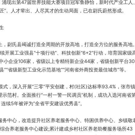
名，涌现出第47届世界技能大赛项目冠军鲁静怡，新时代产业工人
工匠”。人才辈出、人尽其才的生动局面，已在尉氏蔚然形成。
生
，尉氏县竭诚打造全周期的开放高地，打造全方位的服务高地
续开展工业强县“十项行动”、科技创新“6+2”行动，培育国家级
中小企业106家，省级以上专精特新企业44家，省级创新平台30
县”“省级新型工业化示范基地”“河南省外商投资最佳城市”等。
式，深入开展“三零”平安创建，村(社区)达标率93.4%，张市
理示范村。全面推行“一村一警一民调员”机制，成功入选河南省
，连续5年被评为“全省平安建设优秀县”。
务中心，改造提升社区养老服务中心、特困供养中心、乡镇敬
湖综合养老服务中心建设;累计建成乡村社区养老助餐服务场所43