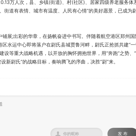
.13万人次，县、乡镇(街道)、村(社区)、居家四级养老服务体
景、街道有表情、城市有温度、人民有心情”的美好愿景，已成为
展;出彩的华章，在扬帆奋进中书写。伴随着航空港区郑州国
港区水运中心即将落户在尉氏县城贾鲁河畔，尉氏正抢抓共建“一
建设等重大战略机遇，以开放的胸怀拥抱世界，用“奔跑”之势、
建设新尉氏”的战略目标，奏响腾飞的序曲，决胜“尉”来。

发 布