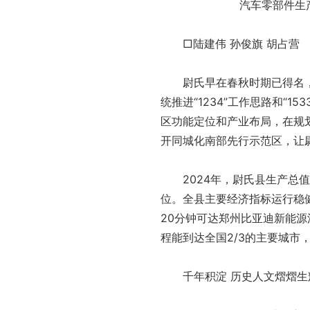
汽车零部件生
□陆建伟 孙俊旗 胡占营
尉氏早在春秋时期已得名，自
统推进“1234”工作思路和“
区功能定位和产业布局，在规
开同城化南部先行示范区，让
2024年，尉氏县生产总值完
位。全县主要经济指标运行稳
20分钟可达郑州比亚迪新能源
程能到达全国2/3的主要城市
千年积淀 历史人文熠熠生