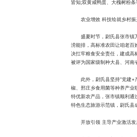
皆知;双黄咸鸭蛋、大槐树粉
农业增效 科技绘就乡村振
盛夏时节，尉氏县张市镇万亩
涝能排，高标准农田让咱老百
决扛牢粮食安全责任，建成高标
被评为国家级制种大县、河南
此外，尉氏县坚持“党建+产
椒、邢庄乡食用菌等种养产业联
特优新农产品，张市镇顺利通
特色生态旅游示范镇，尉氏县
开放引领 主导产业激活发