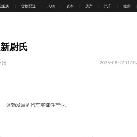
业服务
货物配送
人物
资本
房产
汽车
健康
设新尉氏
日报
2025-06-27 11:19
蓬勃发展的汽车零部件产业。