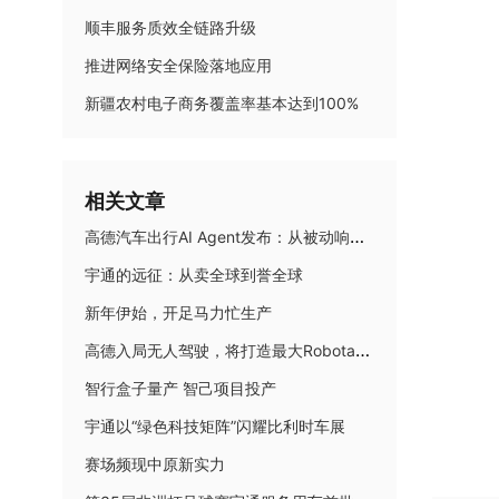
顺丰服务质效全链路升级
推进网络安全保险落地应用
新疆农村电子商务覆盖率基本达到100%
相关文章
高德汽车出行AI Agent发布：从被动响应到主动理解，智能座舱迈入AI Native时代
宇通的远征：从卖全球到誉全球
新年伊始，开足马力忙生产
高德入局无人驾驶，将打造最大Robotaxi聚合平台
智行盒子量产 智己项目投产
宇通以“绿色科技矩阵”闪耀比利时车展
赛场频现中原新实力