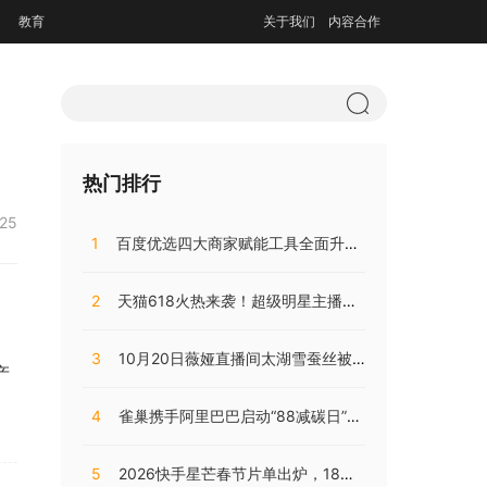
教育
关于我们
内容合作
热门排行
:25
1
百度优选四大商家赋能工具全面升级，持续助推商家降本增效
2
天猫618火热来袭！超级明星主播阵容，共同助阵预售直播盛典
3
10月20日薇娅直播间太湖雪蚕丝被直播开售，开局大卖销量火爆!
产
4
雀巢携手阿里巴巴启动“88减碳日”，兴起咖啡低碳消费之风
5
2026快手星芒春节片单出炉，18部精品短剧陪伴老铁们过个戏瘾年