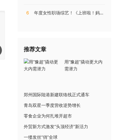
6
年度女性职场综艺！《上班啦！妈妈》第二季揭秘直播电商内幕
推荐文章
用“豫超”撬动更大内
需潜力
郑州国际陆港新建联络线正式通车
青岛双星一季度营收逆势增长
零食企业为何扎堆开超市
外贸新方式激发“头顶经济”新活力
一缕发丝“俏”全球