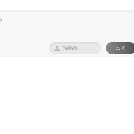

发 布