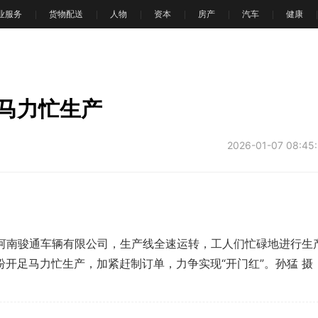
业服务
货物配送
人物
资本
房产
汽车
健康
马力忙生产
2026-01-07 08:45
南骏通车辆有限公司，生产线全速运转，工人们忙碌地进行生
开足马力忙生产，加紧赶制订单，力争实现“开门红”。孙猛 摄