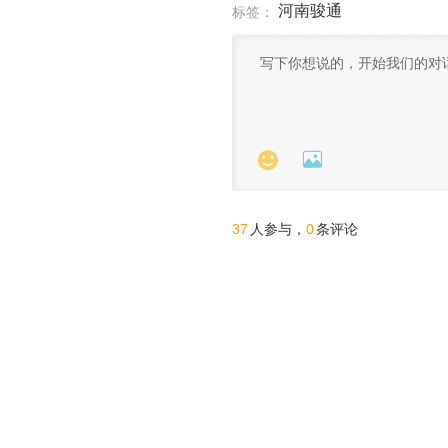
河南骏通
标签：


37
0
人参与，
条评论