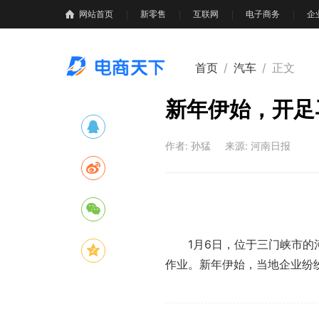
网站首页
新零售
互联网
电子商务
企
首页
/
汽车
/
正文
新年伊始，开足
作者: 孙猛
来源: 河南日报
1月6日，位于三门峡市的河
作业。新年伊始，当地企业纷纷