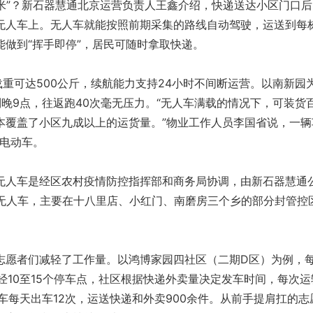
米”？新石器慧通北京运营负责人王鑫介绍，快递送达小区门口后
无人车上。无人车就能按照前期采集的路线自动驾驶，运送到每
做到“挥手即停”，居民可随时拿取快递。
重可达500公斤，续航能力支持24小时不间断运营。以南新园
晚9点，往返跑40次毫无压力。“无人车满载的情况下，可装货
本覆盖了小区九成以上的运货量。”物业工作人员李国省说，一辆
辆电动车。
人车是经区农村疫情防控指挥部和商务局协调，由新石器慧通
台无人车，主要在十八里店、小红门、南磨房三个乡的部分封管控
愿者们减轻了工作量。以鸿博家园四社区（二期D区）为例，
经10至15个停车点，社区根据快递外卖量决定发车时间，每次运
车每天出车12次，运送快递和外卖900余件。从前手提肩扛的志