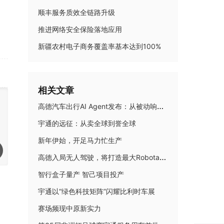
顺丰服务质效全链路升级
推进网络安全保险落地应用
新疆农村电子商务覆盖率基本达到100%
相关文章
高德汽车出行AI Agent发布：从被动响应到主动理解，智能座舱迈入AI Native时代
宇通的远征：从卖全球到誉全球
新年伊始，开足马力忙生产
高德入局无人驾驶，将打造最大Robotaxi聚合平台
智行盒子量产 智己项目投产
宇通以“绿色科技矩阵”闪耀比利时车展
赛场频现中原新实力