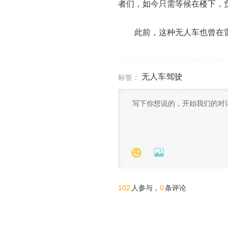
者们，如今只需等候在楼下，
此前，这种无人车也曾在雷神
无人车驾驶
标签：


102
0
人参与，
条评论