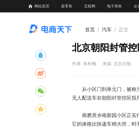
网站首页
新零售
互联网
电子商务
企
首页
/
汽车
/
正文
北京朝阳封管控
作者: 朱松梅
来源: 北京日报
从小区门到单元门，被称为封
无人配送车在朝阳封管控区投
南磨房乡南新园小区正实行
它的体格比快递车稍大些，时