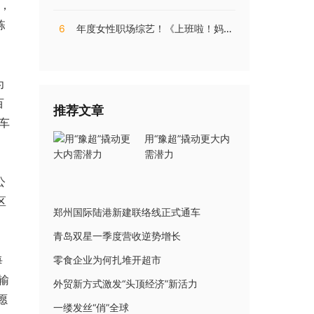
，
栋
6
年度女性职场综艺！《上班啦！妈妈》第二季揭秘直播电商内幕
为
百
推荐文章
车
用“豫超”撬动更大内
需潜力
公
区
郑州国际陆港新建联络线正式通车
青岛双星一季度营收逆势增长
每
零食企业为何扎堆开超市
输
外贸新方式激发“头顶经济”新活力
愿
一缕发丝“俏”全球