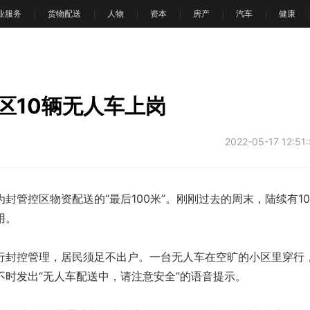
业服务
货物配送
人物
资本
房产
汽车
健康
区10辆无人车上岗
2022-05-17 12:51
管控区物资配送的“最后100米”。刚刚过去的周末，陆续有1
用。
封控管理，居民须足不出户。一台无人车在空旷的小区里穿行
不时发出“无人车配送中，请注意安全”的语音提示。