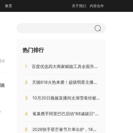
教育
关于我们
内容合作
热门排行
:54
1
百度优选四大商家赋能工具全面升级，持续助推商家降本增效
2
天猫618火热来袭！超级明星主播阵容，共同助阵预售直播盛典
0辆
3
10月20日薇娅直播间太湖雪蚕丝被直播开售，开局大卖销量火爆!
，
4
雀巢携手阿里巴巴启动“88减碳日”，兴起咖啡低碳消费之风
5
2026快手星芒春节片单出炉，18部精品短剧陪伴老铁们过个戏瘾年