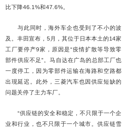
比下降46.1%和47.6%。
与此同时，海外车企也受到了不小的波
及。丰田宣布，5月，其位于日本本土的14家
工厂要停产9家，原因是“疫情扩散等导致零
部件供应不足”。马自达在广岛的总部工厂也
一度停工，因为零部件运输在海路和空路都
出现延迟。此外，三菱汽车也因供应短缺的
问题关停了主力车厂。
“供应链的安全和稳定，不只限于一个企
业和行业，也不只限于一个城市。供应链雪