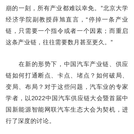
崩的一刻，所有产业都难以幸免。”北京大学
经济学院副教授薛旭直言，“停掉一条产业
链，只需要一个指令或者一个因素；而重启
这条产业链，往往需要数月甚至更久。”
在新的形势下，中国汽车产业链、供应
链如何打通断点、卡点、堵点？如何破局、
变局、布局？对于这些问题，汽车业的专家
学者，以2022中国汽车供应链大会暨首届中
国新能源智能网联汽车生态大会为契机，进
行了深度的讨论。