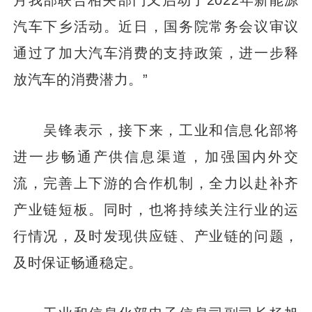
汽车下乡活动。近日，国务院常务会议审议
通过了加大汽车消费的支持政策，进一步释
放汽车的消费潜力。”
吴锋表示，接下来，工业和信息化部将
进一步畅通产供信息渠道，加强国内外交
流，完善上下游的合作机制，全力以赴补齐
产业链短板。同时，也将持续关注行业的运
行情况，及时发现供应链、产业链的问题，
及时保证畅通稳定。