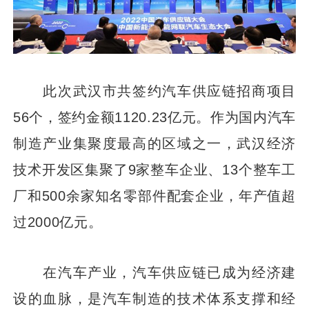
此次武汉市共签约汽车供应链招商项目
56个，签约金额1120.23亿元。作为国内汽车
制造产业集聚度最高的区域之一，武汉经济
技术开发区集聚了9家整车企业、13个整车工
厂和500余家知名零部件配套企业，年产值超
过2000亿元。
在汽车产业，汽车供应链已成为经济建
设的血脉，是汽车制造的技术体系支撑和经