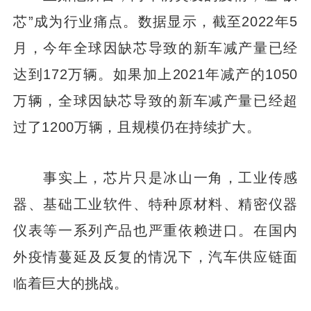
芯”成为行业痛点。数据显示，截至2022年5
月，今年全球因缺芯导致的新车减产量已经
达到172万辆。如果加上2021年减产的1050
万辆，全球因缺芯导致的新车减产量已经超
过了1200万辆，且规模仍在持续扩大。
事实上，芯片只是冰山一角，工业传感
器、基础工业软件、特种原材料、精密仪器
仪表等一系列产品也严重依赖进口。在国内
外疫情蔓延及反复的情况下，汽车供应链面
临着巨大的挑战。