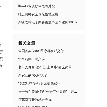
光
顺丰服务质效全链路升级
推进网络安全保险落地应用
新疆农村电子商务覆盖率基本达到100%
相关文章
发
全国首架C909医疗机在郑交付
0蔗
燕
中医药集市送义诊
品
老年人健身 远不是“走两步”那么简单
新安江的“冬泳”火了
“免陪照护”运行月余效果如何
快手联合美团打造“中医养生集市”，开启古法与潮流跨界养生之旅
江苏南京开通就医专线