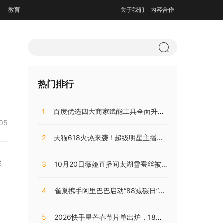
教育
关于我们
内容合作
热门排行
1
百度优选四大商家赋能工具全面升级，持续助推商家降本增效
:05
2
天猫618火热来袭！超级明星主播阵容，共同助阵预售直播盛典
年
3
10月20日薇娅直播间太湖雪蚕丝被直播开售，开局大卖销量火爆!
4
雀巢携手阿里巴巴启动“88减碳日”，兴起咖啡低碳消费之风
5
2026快手星芒春节片单出炉，18部精品短剧陪伴老铁们过个戏瘾年