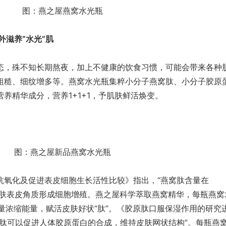
图：燕之屋燕窝水光瓶
滋养“水光”肌
，殊不知长期熬夜，加上不健康的饮食习惯，可能会带来各种
粗糙、细纹增多等。燕窝水光瓶集粹小分子燕窝肽、小分子胶原
养精华成分，营养1+1+1，予肌肤鲜活焕变。
图：燕之屋新品燕窝水光瓶
化及促进表皮细胞生长活性比较》指出，“燕窝肽含量在
能刺激皮肤表皮角质形成细胞增殖。燕之屋科学萃取燕窝精华，每瓶燕窝
含量浓缩能量，赋活皮肤好状“肽”。《胶原肽口服保湿作用的研究
白肽可以促进人体胶原蛋白的合成，维持皮肤网状结构”。每瓶燕