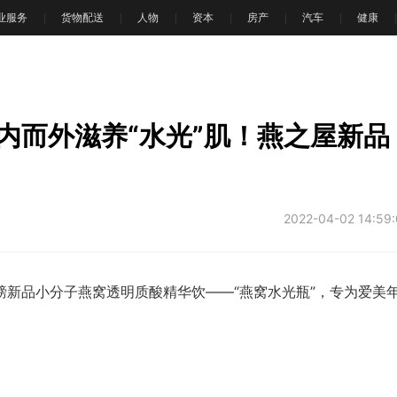
业服务
货物配送
人物
资本
房产
汽车
健康
内而外滋养“水光”肌！燕之屋新品
2022-04-02 14:59
品小分子燕窝透明质酸精华饮——“燕窝水光瓶”，专为爱美