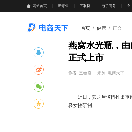
网站首页
新零售
互联网
电子商务
企
首页
/
健康
/
正文
燕窝水光瓶，由
正式上市
作者: 王会霞
来源: 电商天下
近日，燕之屋倾情推出重磅新
轻女性研制。