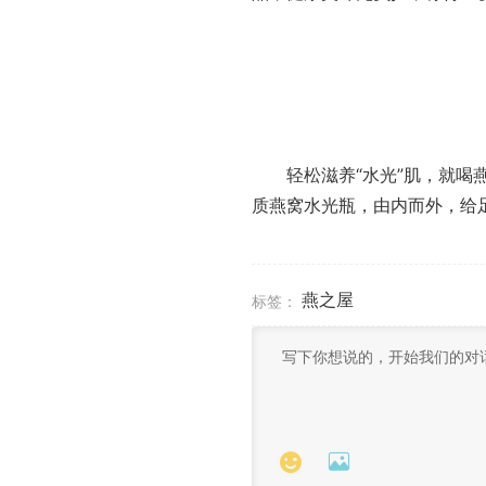
轻松滋养“水光”肌，就喝燕
质燕窝水光瓶，由内而外，给
燕之屋
标签：

