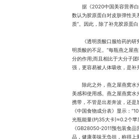
据《2020中国美容营养白
数认为胶原蛋白对皮肤弹性关
质”。因此，除了补充胶原蛋
《透明质酸口服给药的研究进
明质酸的不足。”每瓶燕之屋燕
分的作用;而且相比于大分子
强，更容易被人体吸收，是补
除此之外，燕之屋燕窝水光
美感和使用感。燕之屋燕窝水
携带，不管是出差奔波，还是
《中国食物成分表》显示：“1
光瓶能量(约35大卡)≈0.2个
《GB28050-2011预包
品，健康美味无负担，称得上