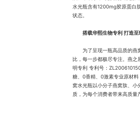
水光瓶含有1200mg胶原蛋
状态。
搭载华熙生物专利 打造至
为了呈现一瓶高品质的燕窝
比，每一步都极尽专注。燕之
明专利 专利号：ZL200610
糖、0香精、0激素专业原材
窝水光瓶以小分子燕窝肽、小
质，为每个消费者带来高质量