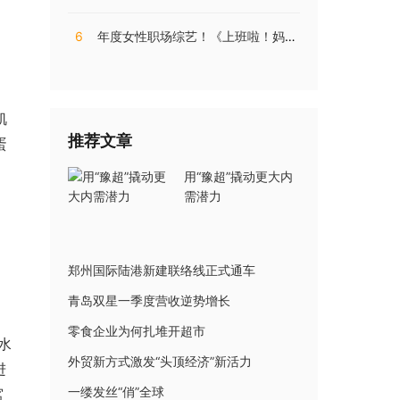
6
年度女性职场综艺！《上班啦！妈妈》第二季揭秘直播电商内幕
肌
推荐文章
蛋
用“豫超”撬动更大内
需潜力
郑州国际陆港新建联络线正式通车
青岛双星一季度营收逆势增长
零食企业为何扎堆开超市
水
外贸新方式激发“头顶经济”新活力
进
一缕发丝“俏”全球
窝