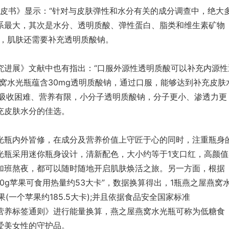
皮书》显示：“针对与皮肤弹性和水分有关的成分调查中，绝大
系最大，其次是水分、透明质酸、弹性蛋白、脂类和维生素矿物
白，肌肤还需要补充透明质酸钠。
展》文献中也有指出：“口服外源性透明质酸可以补充内源性
窝水光瓶蕴含30mg透明质酸钠，通过口服，能够达到补充皮肤
团吸收困难、营养有限，小分子透明质酸钠，分子更小、渗透力更
充皮肤水分的佳选。
瓶内外皆修，在成分及营养价值上守匠于心的同时，注重瓶身
光瓶采用迷你瓶身设计，清新配色，大小约等于1支口红，高颜值
加班熬夜，都可以随时随地开启肌肤焕活之旅。另一方面，根据
00g苹果可食用热量约53大卡”，数据换算得出，1瓶燕之屋燕窝
苹果(一个苹果约185.5大卡);并且依据食品安全国家标准
装食品营养标签通则》进行能量换算，燕之屋燕窝水光瓶可称为低糖食
爱美女性的守护品。