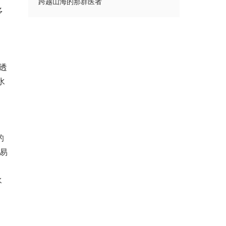
跨越山海的那群医者
多
透
水
的
易
水