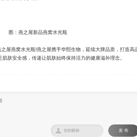
图：燕之屋新品燕窝水光瓶
之屋燕窝水光瓶!燕之屋携手华熙生物，延续大牌品质，打造高
足肌肤安全感，传递让肌肤始终保持活力的健康滋补理念。

发 布