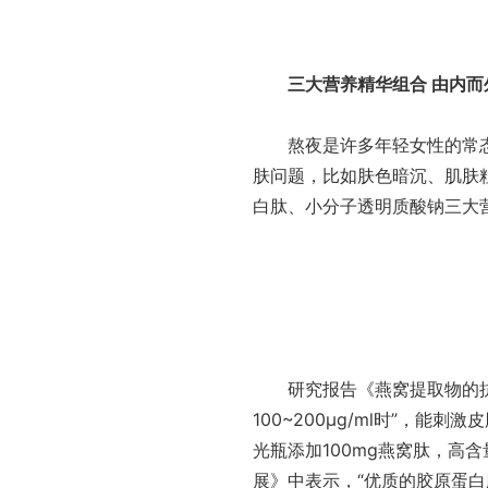
三大营养精华组合 由内而外
熬夜是许多年轻女性的常态
肤问题，比如肤色暗沉、肌肤
白肽、小分子透明质酸钠三大营
研究报告《燕窝提取物的抗氧
100~200μg/ml时”，
光瓶添加100mg燕窝肽，高
展》中表示，“优质的胶原蛋