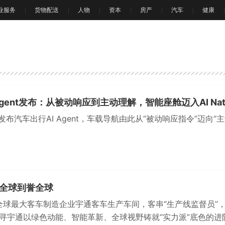
业服务
货物配送
人物
资本
房产
汽车
健康
Agent发布：从被动响应到主动理解，智能座舱迈入AI Nat
发布汽车出行AI Agent，车载导航由此从“被动响应指令”迈向“
全球到誉全球
进全球最大客车制造企业宇通客车生产车间，客串“生产线监督员”
寻宇通以绿色动能、智能革新、全球视野铸就“实力派”底色的进