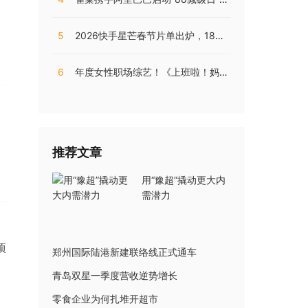
。
5
2026快手星芒春节片单出炉，18部精品短剧陪伴老铁们过个戏瘾年
6
年度女性职场综艺！《上班啦！妈妈》第二季揭秘直播电商内幕
推荐文章
用“豫超”撬动更大内
需潜力
项
郑州国际陆港新建联络线正式通车
青岛双星一季度营收逆势增长
零食企业为何扎堆开超市