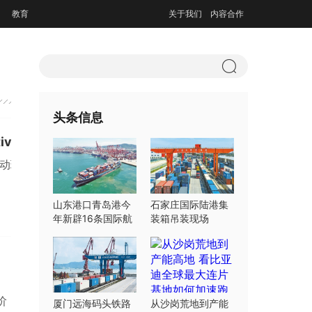
教育
关于我们
内容合作
头条信息
ive时代
主动理解意
山东港口青岛港今
石家庄国际陆港集
年新辟16条国际航
装箱吊装现场
线
，
阶
厦门远海码头铁路
从沙岗荒地到产能