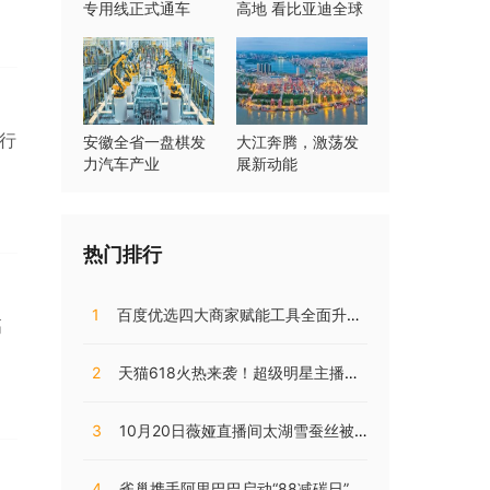
专用线正式通车
高地 看比亚迪全球
最大连片基地如何
加速跑
行
安徽全省一盘棋发
大江奔腾，激荡发
力汽车产业
展新动能
热门排行
1
百度优选四大商家赋能工具全面升级，持续助推商家降本增效
高
2
天猫618火热来袭！超级明星主播阵容，共同助阵预售直播盛典
3
10月20日薇娅直播间太湖雪蚕丝被直播开售，开局大卖销量火爆!
4
雀巢携手阿里巴巴启动“88减碳日”，兴起咖啡低碳消费之风